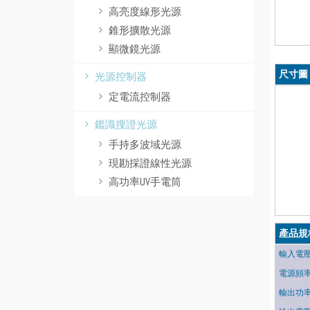
高亮度線形光源
錐形擴散光源
顯微鏡光源
尺寸圖
光源控制器
定電流控制器
鑑識搜證光源
手持多波域光源
現勘採證線性光源
高功率UV手電筒
產品規
輸入電
電源頻
輸出功