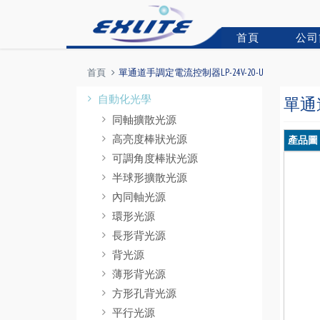
首頁
公司
首頁
單通道手調定電流控制器LP-24V-20-U
自動化光學
單通道
同軸擴散光源
高亮度棒狀光源
產品圖
可調角度棒狀光源
半球形擴散光源
內同軸光源
環形光源
長形背光源
背光源
薄形背光源
方形孔背光源
平行光源