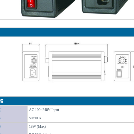
格
壓
AC 100~240V Input
率
50/60Hz
率
18W (Max)